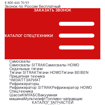
8 800
444 70 93
Звонок по России бесплатный
ЗАКАЗАТЬ ЗВОНОК
КАТАЛОГ СПЕЦТЕХНИКИ
Самосвалы
Самосвалы SITRAK
Самосвалы HOWO
Седельные тягачи
Тягачи SITRAK
Тягачи HOWO
Тягачи BEIBEN
Прицепная техника
ЧМЗАП
ТЗА
РИАТ
Рефрижераторы
Рефрижератор SITRAK
Рефрижератор HOWO
Спецтехника
Шасси
КМУ
АБС
Вакуумная
машина
Мультилифт
Топливо-заправщик
КАТАЛОГ ЗАПЧАСТЕЙ