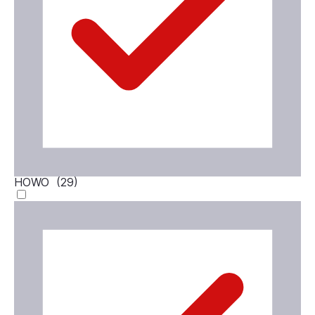
HOWO (
29
)