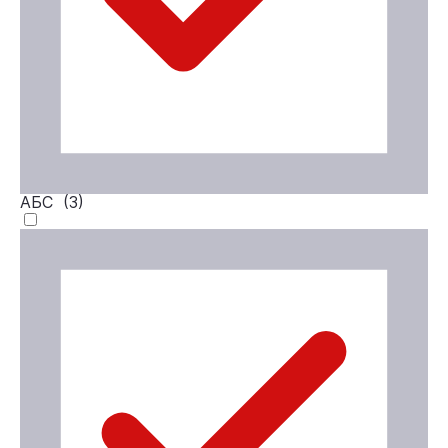
АБС (
3
)