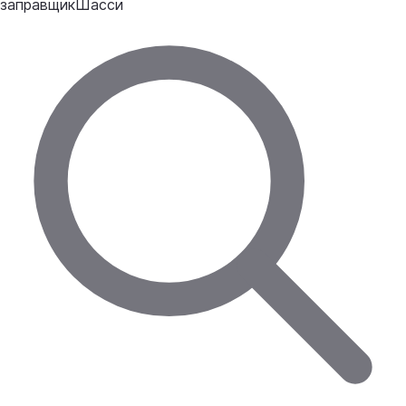
заправщик
Шасси