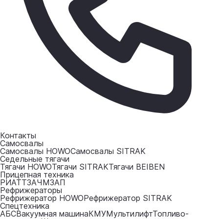
Контакты
Самосвалы
Самосвалы HOWO
Самосвалы SITRAK
Седельные тягачи
Тягачи HOWO
Тягачи SITRAK
Тягачи BEIBEN
Прицепная техника
РИАТ
ТЗА
ЧМЗАП
Рефрижераторы
Рефрижератор HOWO
Рефрижератор SITRAK
Спецтехника
АБС
Вакуумная машина
КМУ
Мультилифт
Топливо-