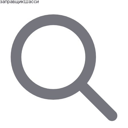
заправщик
Шасси