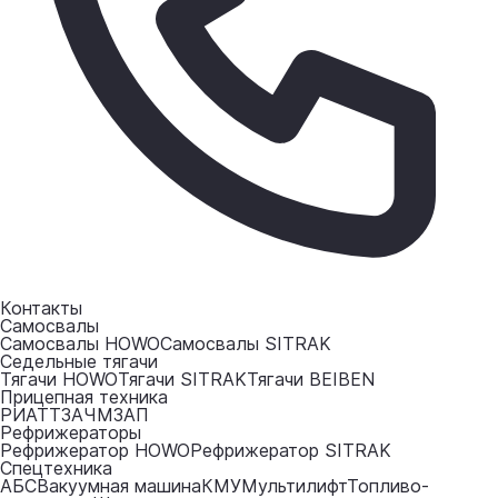
Контакты
Самосвалы
Самосвалы HOWO
Самосвалы SITRAK
Седельные тягачи
Тягачи HOWO
Тягачи SITRAK
Тягачи BEIBEN
Прицепная техника
РИАТ
ТЗА
ЧМЗАП
Рефрижераторы
Рефрижератор HOWO
Рефрижератор SITRAK
Спецтехника
АБС
Вакуумная машина
КМУ
Мультилифт
Топливо-