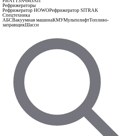
РИАТ
ТЗА
ЧМЗАП
Рефрижераторы
Рефрижератор HOWO
Рефрижератор SITRAK
Спецтехника
АБС
Вакуумная машина
КМУ
Мультилифт
Топливо-
заправщик
Шасси