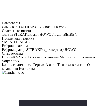
Самосвалы
Самосвалы SITRAK
Самосвалы HOWO
Седельные тягачи
Тягачи SITRAK
Тягачи HOWO
Тягачи BEIBEN
Прицепная техника
ЧМЗАП
ТЗА
РИАТ
Рефрижераторы
Рефрижератор SITRAK
Рефрижератор HOWO
Спецтехника
Шасси
КМУ
АБС
Вакуумная машина
Мультилифт
Топливо-
заправщик
Каталог запчастей
Сервис
Акции
Техника в лизинг
О
компании
Контакты