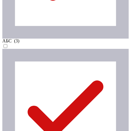
АБС (
3
)