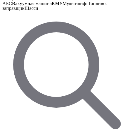
АБС
Вакуумная машина
КМУ
Мультилифт
Топливо-
заправщик
Шасси