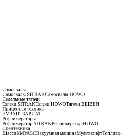
Самосвалы
Самосвалы SITRAK
Самосвалы HOWO
Седельные тягачи
Тягачи SITRAK
Тягачи HOWO
Тягачи BEIBEN
Прицепная техника
ЧМЗАП
ТЗА
РИАТ
Рефрижераторы
Рефрижератор SITRAK
Рефрижератор HOWO
Спецтехника
Шасси
КМУ
АБС
Вакуумная машина
Мультилифт
Топливо-